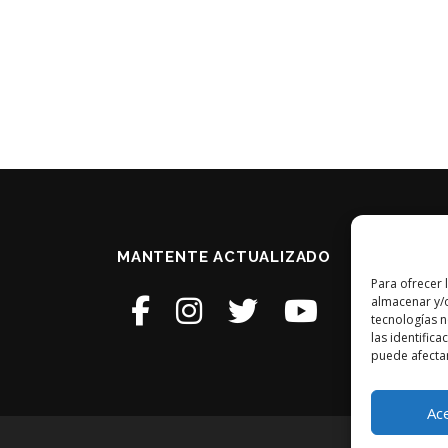
MANTENTE ACTUALIZADO
Para ofrecer 
almacenar y/o
tecnologías 
las identifica
puede afectar
Ac