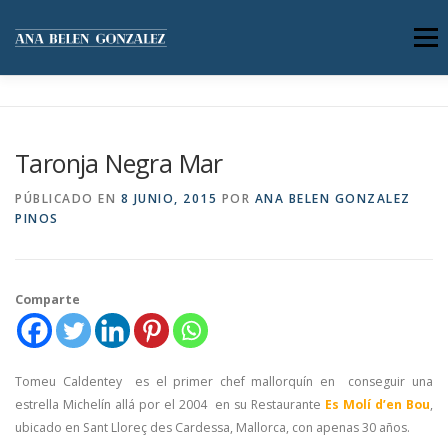
Saltar
al
Menú
contenido
SERVICIOS
ACERCA DE MÍ
Taronja Negra Mar
GALERÍA DE IMÁGENES
BLOG
CONTACTO
PÚBLICADO EN
8 JUNIO, 2015
POR
ANA BELEN GONZALEZ
PINOS
Comparte
Tomeu Caldentey es el primer chef mallorquín en conseguir una
estrella Michelín allá por el 2004 en su Restaurante
Es Molí d’en Bou
,
ubicado en
Sant Lloreç des Cardessa, Mallorca, con apenas 30 años.