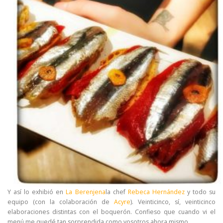
Y así lo exhibió en
La Berenjena
la chef
Rebeca Hernández
y todo su
equipo (con la colaboración de
Acyre
). Veinticinco, sí, veinticinco
elaboraciones distintas con el boquerón. Confieso que cuando vi el
menú me quedé tan sorprendida como vosotros ahora mismo.