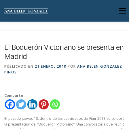
Saltar
al
Menú
contenido
SERVICIOS
ACERCA DE MÍ
El Boquerón Victoriano se presenta en
Madrid
GALERÍA DE IMÁGENES
BLOG
CONTACTO
PÚBLICADO EN
21 ENERO, 2018
POR
ANA BELEN GONZALEZ
PINOS
Comparte
El pasado jueves 18, dentro de las actividades de Fitur 2018 se celebró
la presentación del “Boquerón Victoriano”. Una convocatoria que reunió