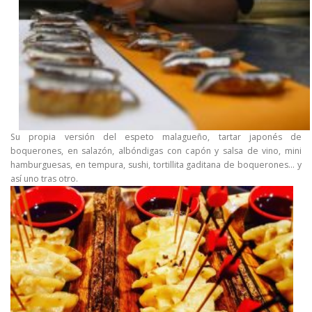
Su propia versión del espeto malagueño, tartar japonés de
boquerones, en salazón, albóndigas con capón y salsa de vino, mini
hamburguesas, en tempura, sushi, tortillita gaditana de boquerones… y
así uno tras otro.