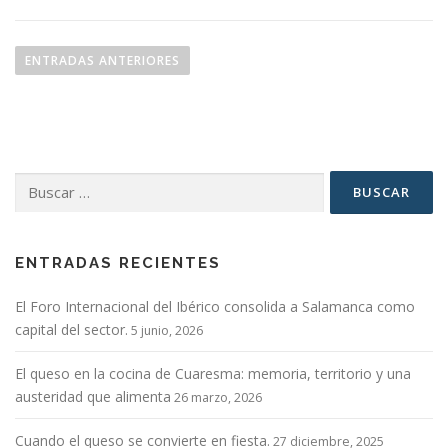
N
a
ENTRADAS ANTERIORES
v
e
g
a
Buscar:
c
i
ó
n
ENTRADAS RECIENTES
d
El Foro Internacional del Ibérico consolida a Salamanca como
e
capital del sector.
5 junio, 2026
e
n
El queso en la cocina de Cuaresma: memoria, territorio y una
t
austeridad que alimenta
26 marzo, 2026
r
Cuando el queso se convierte en fiesta.
27 diciembre, 2025