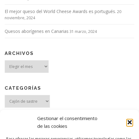
a
d
El mejor queso del World Cheese Awards es portugués.
20
a
noviembre, 2024
s
Quesos aborígenes en Canarias
31 marzo, 2024
ARCHIVOS
Archivos
CATEGORÍAS
Categorías
Gestionar el consentimiento
de las cookies
Para ofrecer las mejores experiencias, utilizamos tecnologías como las