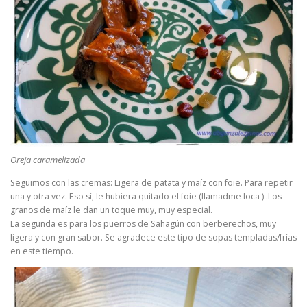
Oreja caramelizada
Seguimos con las cremas: Ligera de patata y maíz con foie. Para repetir
una y otra vez. Eso sí, le hubiera quitado el foie (llamadme loca ) .Los
granos de maíz le dan un toque muy, muy especial.
La segunda es para los puerros de Sahagún con berberechos, muy
ligera y con gran sabor. Se agradece este tipo de sopas templadas/frías
en este tiempo.