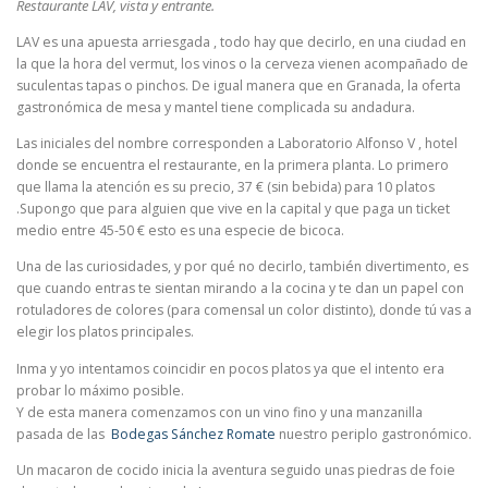
Restaurante LAV, vista y entrante.
LAV es una apuesta arriesgada , todo hay que decirlo, en una ciudad en
la que la hora del vermut, los vinos o la cerveza vienen acompañado de
suculentas tapas o pinchos. De igual manera que en Granada, la oferta
gastronómica de mesa y mantel tiene complicada su andadura.
Las iniciales del nombre corresponden a Laboratorio Alfonso V , hotel
donde se encuentra el restaurante, en la primera planta. Lo primero
que llama la atención es su precio, 37 € (sin bebida) para 10 platos
.Supongo que para alguien que vive en la capital y que paga un ticket
medio entre 45-50 € esto es una especie de bicoca.
Una de las curiosidades, y por qué no decirlo, también divertimento, es
que cuando entras te sientan mirando a la cocina y te dan un papel con
rotuladores de colores (para comensal un color distinto), donde tú vas a
elegir los platos principales.
Inma y yo intentamos coincidir en pocos platos ya que el intento era
probar lo máximo posible.
Y de esta manera comenzamos con un vino fino y una manzanilla
pasada de las
Bodegas Sánchez Romate
nuestro periplo gastronómico.
Un macaron de cocido inicia la aventura seguido unas piedras de foie