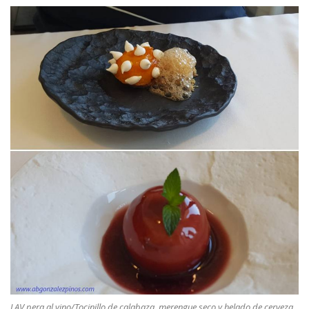
LAV pera al vino/Tocinillo de calabaza, merengue seco y helado de cerveza