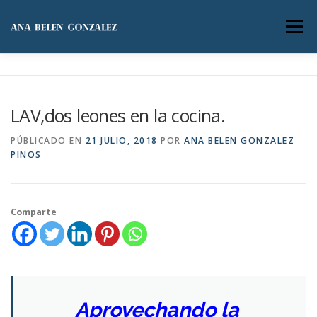
Saltar
al
Menú
contenido
SERVICIOS
ACERCA DE MÍ
LAV,dos leones en la cocina.
GALERÍA DE IMÁGENES
BLOG
CONTACTO
PÚBLICADO EN
21 JULIO, 2018
POR
ANA BELEN GONZALEZ
PINOS
Comparte
Aprovechando la