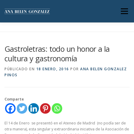
Saltar
al
Menú
contenido
SERVICIOS
ACERCA DE MÍ
Gastroletras: todo un honor a la
cultura y gastronomía
GALERÍA DE IMÁGENES
BLOG
CONTACTO
PÚBLICADO EN
18 ENERO, 2016
POR
ANA BELEN GONZALEZ
PINOS
Comparte
El 14 de Enero se presentó en el Ateneo de Madrid (no podía ser de
otra manera), esta singular y extraordinaria iniciativa de la Asociación de