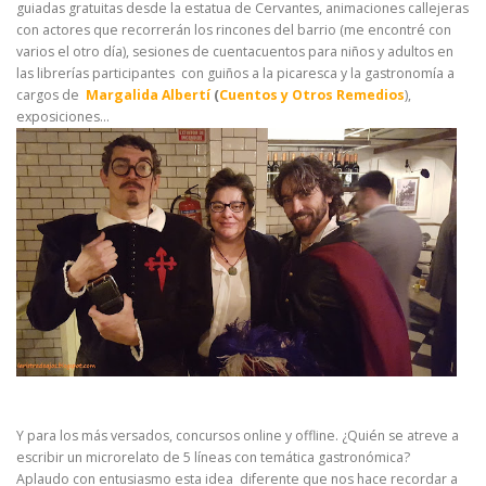
guiadas gratuitas desde la estatua de Cervantes, animaciones callejeras
con actores que recorrerán los rincones del barrio (me encontré con
varios el otro día), sesiones de cuentacuentos para niños y adultos en
las librerías participantes con guiños a la picaresca y la gastronomía a
cargos de
Margalida Albertí
(
Cuentos y Otros Remedios
),
exposiciones…
Y para los más versados, concursos online y offline. ¿Quién se atreve a
escribir un microrelato de 5 líneas con temática gastronómica?
Aplaudo con entusiasmo esta idea diferente que nos hace recordar a