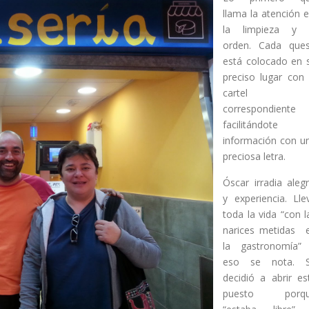
llama la atención 
la limpieza y 
orden. Cada que
está colocado en 
preciso lugar con 
cartel
correspondiente
facilitándote 
información con u
preciosa letra.
Óscar irradia alegr
y experiencia. Lle
toda la vida “con l
narices metidas 
la gastronomía”
eso se nota. 
decidió a abrir es
puesto porq