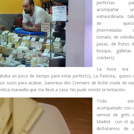
perfectas pa
acompañar u
extraordinaria tab
de queso
(mermeladas 
tomate, de cebolla
pasas, de frutos d
bosque, galletas
crackers).
La hora era 
faltaba un poco de tiempo para estar perfecto), La Pastora, queso 
 un suizo para acabar, Savoreux des Cremiers de leche cruda de va
tica maravilla que me llevé a casa. No pude resistir la tentación.
Todo est
acompañado con 
vermut de grifo 
Madrid con el q
disfrutamos de 