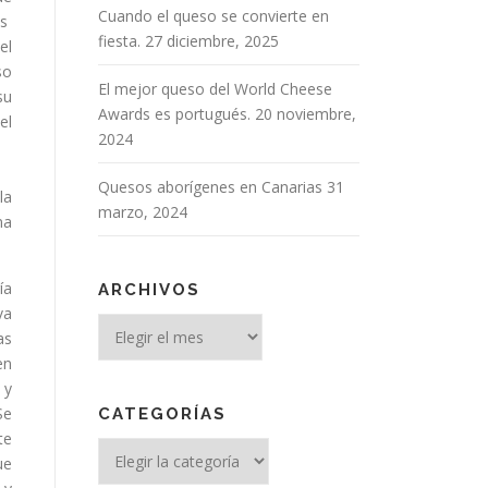
Cuando el queso se convierte en
es
fiesta.
27 diciembre, 2025
el
so
El mejor queso del World Cheese
su
Awards es portugués.
20 noviembre,
el
2024
Quesos aborígenes en Canarias
31
la
marzo, 2024
na
ía
ARCHIVOS
va
Archivos
as
en
 y
Se
CATEGORÍAS
te
Categorías
ue