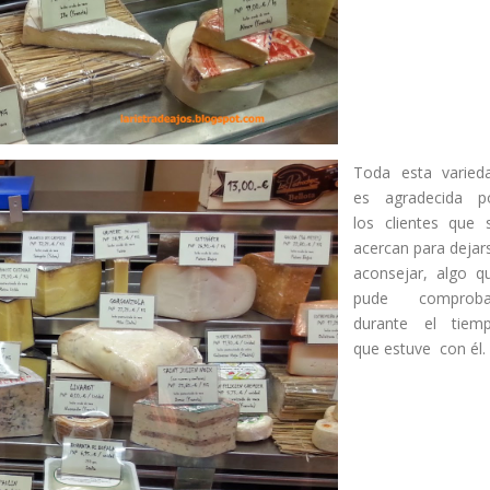
Toda esta varied
es agradecida p
los clientes que 
acercan para dejar
aconsejar, algo q
pude comprob
durante el tiem
que estuve con él.