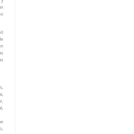
 y
n
po
50
de
en
as
s
s,
a,
r,
l,
ue
o,