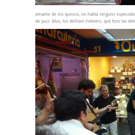
amante de los quesos, no había ninguno especiali
de Jazz- Blus, los
William Folkners
, que hizo las del