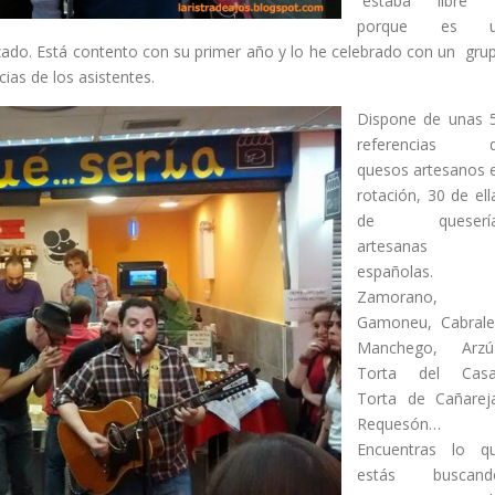
“estaba libre”
porque es u
zado. Está contento con su primer año y lo he celebrado con un gru
icias de los asistentes.
Dispone de unas 
referencias 
quesos artesanos 
rotación, 30 de ell
de quesería
artesanas
españolas.
Zamorano,
Gamoneu, Cabrale
Manchego, Arzú
Torta del Casa
Torta de Cañareja
Requesón…
Encuentras lo q
estás buscand