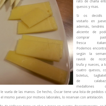
rato de charla ent
quesos y risas.
Si os decidís
visitarlo en jueve
además, tendréis 
aliciente de pod
comprar pas
fresca italian
Podemos encontra
según la seman
ravioli de ricot
trufa y nueces, a l
cuatro quesos, c
boletus, tagliatel
de calabaza
medallones 
le vuela de las manos. De hecho, Óscar tiene una lista de pedidos 
o el mismo jueves por motivos laborales, lo reservan con antelación.