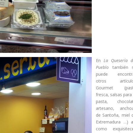
En
La Quesería d
Pueblo
también 
puede encontr
otros artícul
Gourmet (pas
fresca, salsas para 
pasta, chocola
artesano, ancho
de Santoña, miel 
Extremadura …) a
como exquisitec